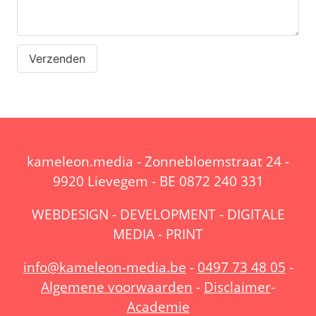
Verzenden
kameleon.media - Zonnebloemstraat 24 -
9920 Lievegem - BE 0872 240 331
WEBDESIGN - DEVELOPMENT - DIGITALE
MEDIA - PRINT
info@kameleon-media.be
-
0497 73 48 05
-
Algemene voorwaarden
-
Disclaimer
-
Academie